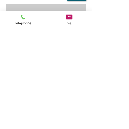
Téléphone
Email
CLIMA'PROVENCE
-
Climatisation
Tél.
06 45 21 12 46
-
climaprovence@hotmail.com
-
Mentions
légales
-
Prendre rendez-vous